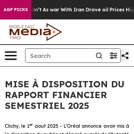
l, it Didn’t
As war With Iran Drove oil Prices Higher
AGP PICKS
MISE À DISPOSITION DU
RAPPORT FINANCIER
SEMESTRIEL 2025
er
Clichy, le 1
août 2025 - L’Oréal annonce avoir mis à