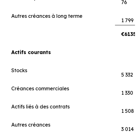
76
Autres créances à long terme
1 799
€61356
Actifs courants
Stocks
5 332
Créances commerciales
1 330
Actifs liés à des contrats
1 508
Autres créances
3 014