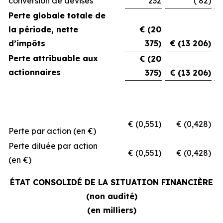
conversion de devises
232
( 82)
Perte globale totale de
la période, nette
€ (20
d’impôts
375)
€ (13 206)
Perte attribuable aux
€ (20
actionnaires
375)
€ (13 206)
€ (0,551)
€ (0,428)
€
Perte par action (en €)
Perte diluée par action
€ (0,551)
€ (0,428)
€
(en €)
ÉTAT CONSOLIDÉ DE LA SITUATION FINANCIÈRE
(non audité)
(en milliers)